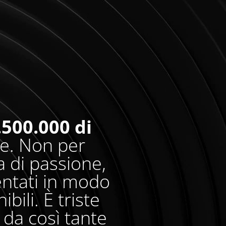
.500.000 di
re. Non per
 di passione,
entati in modo
bili. È triste
da così tante