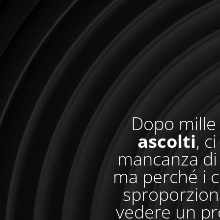
Dopo mille 
ascolti
, c
mancanza di 
ma perché i c
sproporzionat
vedere un pr