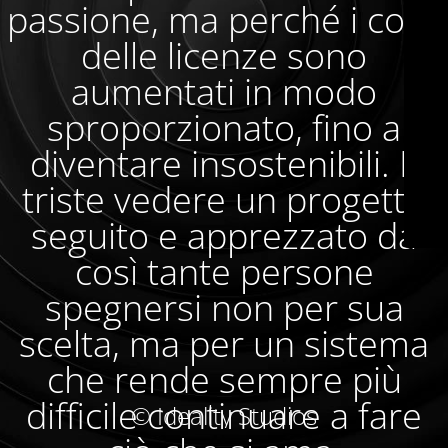
passione, ma perché i costi
delle licenze sono
aumentati in modo
sproporzionato, fino a
diventare insostenibili. È
triste vedere un progetto
seguito e apprezzato da
così tante persone
spegnersi non per sua
scelta, ma per un sistema
che rende sempre più
difficile continuare a fare
© Ideality Studios