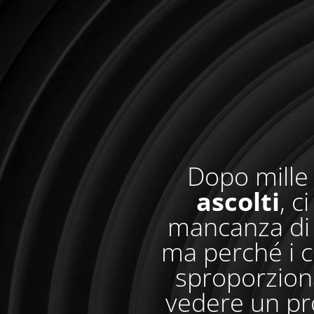
Dopo mille 
ascolti
, c
mancanza di 
ma perché i c
sproporzionat
vedere un pr