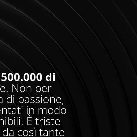
.500.000 di
re. Non per
 di passione,
entati in modo
bili. È triste
da così tante