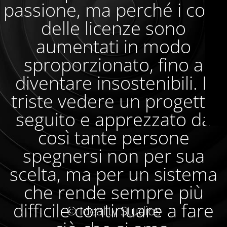
passione, ma perché i costi
delle licenze sono
aumentati in modo
sproporzionato, fino a
diventare insostenibili. È
triste vedere un progetto
seguito e apprezzato da
così tante persone
spegnersi non per sua
scelta, ma per un sistema
che rende sempre più
difficile continuare a fare
© Ideality Studios