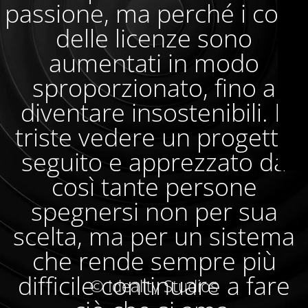
passione, ma perché i costi
delle licenze sono
aumentati in modo
sproporzionato, fino a
diventare insostenibili. È
triste vedere un progetto
seguito e apprezzato da
così tante persone
spegnersi non per sua
scelta, ma per un sistema
che rende sempre più
difficile continuare a fare
© Ideality Studios