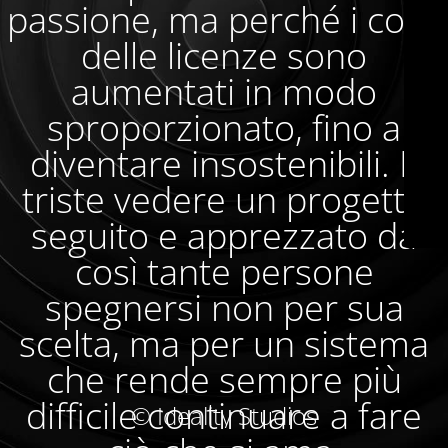
passione, ma perché i costi
delle licenze sono
aumentati in modo
sproporzionato, fino a
diventare insostenibili. È
triste vedere un progetto
seguito e apprezzato da
così tante persone
spegnersi non per sua
scelta, ma per un sistema
che rende sempre più
difficile continuare a fare
© Ideality Studios