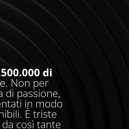
.500.000 di
re. Non per
 di passione,
entati in modo
bili. È triste
da così tante