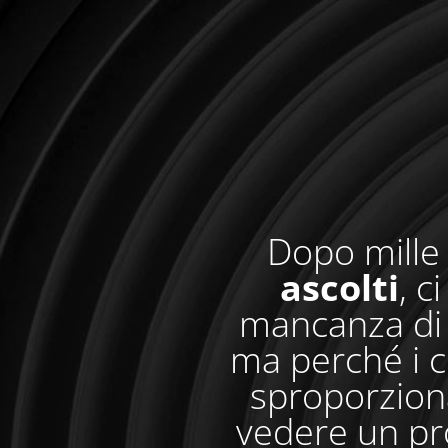
Dopo mille 
ascolti
, c
mancanza di 
ma perché i c
sproporzionat
vedere un pr