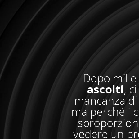
Dopo mille 
ascolti
, c
mancanza di 
ma perché i c
sproporzionat
vedere un pr