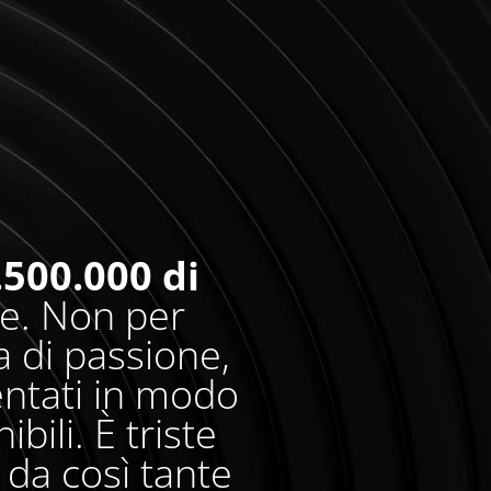
.500.000 di
re. Non per
 di passione,
entati in modo
bili. È triste
da così tante