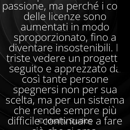
passione, ma perché i costi
delle licenze sono
aumentati in modo
sproporzionato, fino a
diventare insostenibili. È
triste vedere un progetto
seguito e apprezzato da
così tante persone
spegnersi non per sua
scelta, ma per un sistema
che rende sempre più
difficile continuare a fare
© Ideality Studios