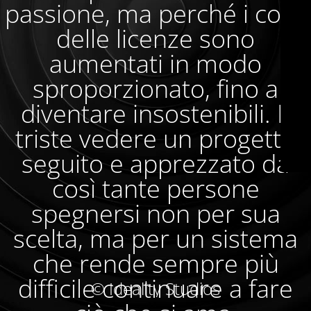
passione, ma perché i costi
delle licenze sono
aumentati in modo
sproporzionato, fino a
diventare insostenibili. È
triste vedere un progetto
seguito e apprezzato da
così tante persone
spegnersi non per sua
scelta, ma per un sistema
che rende sempre più
difficile continuare a fare
© Ideality Studios