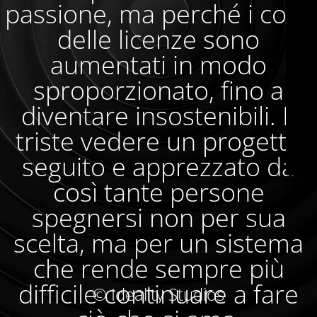
passione, ma perché i costi
delle licenze sono
aumentati in modo
sproporzionato, fino a
diventare insostenibili. È
triste vedere un progetto
seguito e apprezzato da
così tante persone
spegnersi non per sua
scelta, ma per un sistema
che rende sempre più
difficile continuare a fare
© Ideality Studios