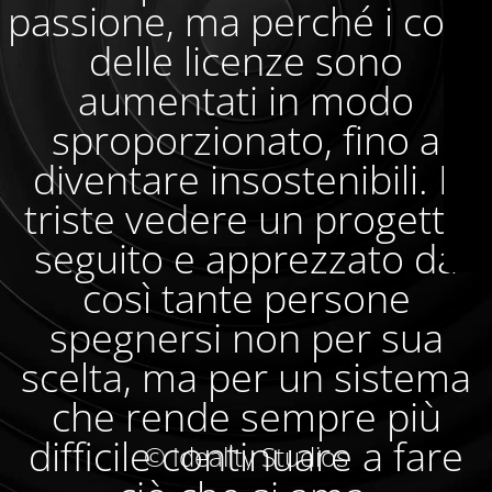
passione, ma perché i costi
delle licenze sono
aumentati in modo
sproporzionato, fino a
diventare insostenibili. È
triste vedere un progetto
seguito e apprezzato da
così tante persone
spegnersi non per sua
scelta, ma per un sistema
che rende sempre più
difficile continuare a fare
© Ideality Studios