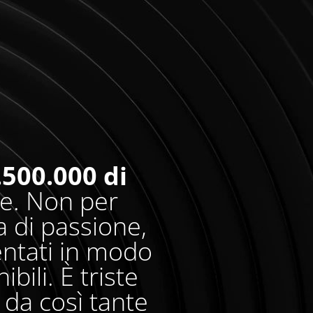
.500.000 di
re. Non per
 di passione,
entati in modo
bili. È triste
da così tante