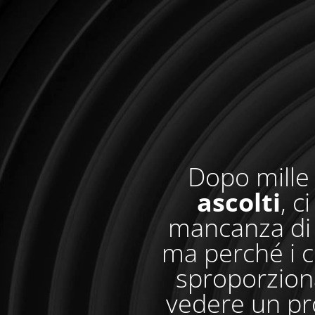
Dopo mille 
ascolti
, c
mancanza di 
ma perché i c
sproporzionat
vedere un pr